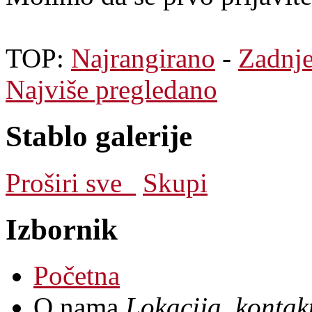
TOP:
Najrangirano
-
Zadnj
Najviše pregledano
Stablo galerije
Proširi sve
Skupi
Izbornik
Početna
O nama
Lokacija, kontakt