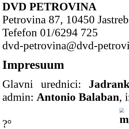
DVD PETROVINA
Petrovina 87, 10450 Jastre
Tefefon 01/6294 725
dvd-petrovina@dvd-petrovi
Impresuum
Glavni urednici:
Jadran
admin:
Antonio Balaban
, 
?°