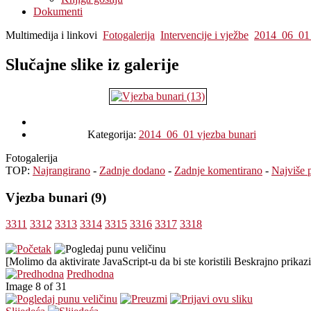
Dokumenti
Multimedija i linkovi
Fotogalerija
Intervencije i vježbe
2014_06_01 
Slučajne slike iz galerije
Kategorija:
2014_06_01 vjezba bunari
Fotogalerija
TOP:
Najrangirano
-
Zadnje dodano
-
Zadnje komentirano
-
Najviše 
Vjezba bunari (9)
3311
3312
3313
3314
3315
3316
3317
3318
[Molimo da aktivirate JavaScript-u da bi ste koristili Beskrajno prikazi
Predhodna
Image 8 of 31