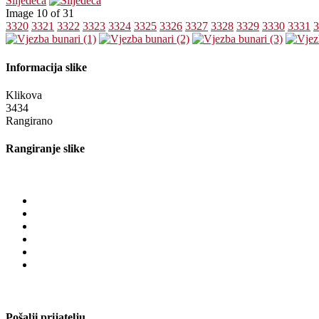
Slijedeća
Image 10 of 31
3320
3321
3322
3323
3324
3325
3326
3327
3328
3329
3330
3331
3
Informacija slike
Klikova
3434
Rangirano
Rangiranje slike
Pošalji prijatelju