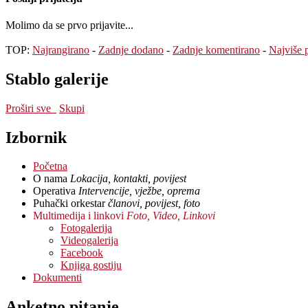
Molimo da se prvo prijavite...
TOP:
Najrangirano
-
Zadnje dodano
-
Zadnje komentirano
-
Najviše 
Stablo galerije
Proširi sve
Skupi
Izbornik
Početna
O nama
Lokacija, kontakti, povijest
Operativa
Intervencije, vježbe, oprema
Puhački orkestar
članovi, povijest, foto
Multimedija i linkovi
Foto, Video, Linkovi
Fotogalerija
Videogalerija
Facebook
Knjiga gostiju
Dokumenti
Anketno pitanje