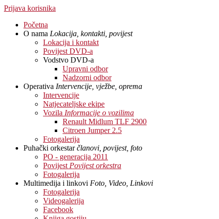
Prijava korisnika
Početna
O nama
Lokacija, kontakti, povijest
Lokacija i kontakt
Povijest DVD-a
Vodstvo DVD-a
Upravni odbor
Nadzorni odbor
Operativa
Intervencije, vježbe, oprema
Intervencije
Natjecateljske ekipe
Vozila
Informacije o vozilima
Renault Midlum TLF 2900
Citroen Jumper 2.5
Fotogalerija
Puhački orkestar
članovi, povijest, foto
PO - generacija 2011
Povijest
Povijest orkestra
Fotogalerija
Multimedija i linkovi
Foto, Video, Linkovi
Fotogalerija
Videogalerija
Facebook
Knjiga gostiju