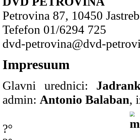
DVD PETROVINA
Petrovina 87, 10450 Jastre
Tefefon 01/6294 725
dvd-petrovina@dvd-petrovi
Impresuum
Glavni urednici:
Jadran
admin:
Antonio Balaban
, 
?°