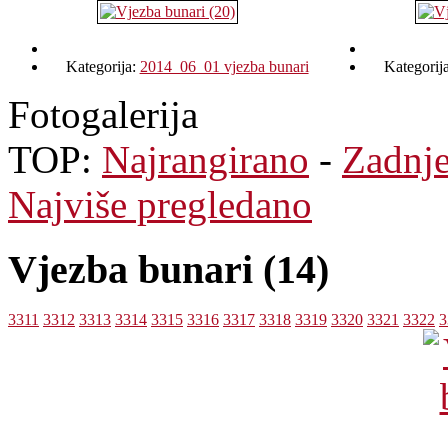
Kategorija:
2014_06_01 vjezba bunari
Kategorij
Fotogalerija
TOP:
Najrangirano
-
Zadnj
Najviše pregledano
Vjezba bunari (14)
3311
3312
3313
3314
3315
3316
3317
3318
3319
3320
3321
3322
3